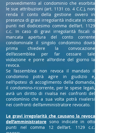
provvedimento al condominio che esorbita
le sue attribuzioni (art. 1131 co. 4 C.C.), non
renda il conto della gestione ovvero in
presenza di gravi irregolarità indicate in otto
punti nel dodicesimo comma dell’art. 1129
c.c. In caso di gravi irregolarità fiscali o
mancata apertura del conto corrente
condominiale il singolo condomino dovrà
prima chiedere la convocazione
dell’assemblea per far cessare tale
violazione e porre all’ordine del giorno la
revoca.
Se l’assemblea non revoca il mandato il
condomino potrà agire in giudizio e,
nell’ipotesi di accoglimento della domanda,
il condomino-ricorrente, per le spese legali,
avrà un diritto di rivalsa nei confronti del
condomìnio che a sua volta potrà rivalersi
nei confronti dell’amministratore revocato.
Le gravi irregolarità che causano la revoca
dell’amministratore
sono indicate in otto
punti nel comma 12 dell’art. 1129 c.c.
ovvero: