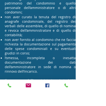
patrimonio del condominio e quello
personale dell’amministratore o di altri
condomini;
non aver curato la tenuta del registro di
anagrafe condominiale, del registro dei
verbali delle assemblee, di quello di nomina
e revoca dell’amministratore e di quello di
contabilità;
non aver fornito al condomino che ne faccia
richiesta la documentazione sul pagamento
delle spese condominiali e su eventuali
giudizi in corso;
l’omessa, incompleta o inesatta
documentazione dei dati
dell’amministratore in sede di nomina o
rinnovo dell’incarico.
Il compenso dell’amministratore (art. 1129,
14° comma C.C.)
deve essere determinato
all’atto dell’accettazione della nomina e del
suo rinnovo, specificando a pena di nullità e
analiticamente l’importo dovuto per l’attività
svolta, rectius da svolgere, il suo ammontare