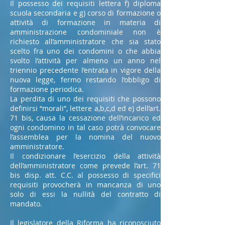
Il possesso dei requisiti lettera f) diploma
scuola secondaria e g) corso di formazione o
attività di formazione in materia di
amministrazione condominiale non è
richiesto all’amministratore che sia stato
scelto fra uno dei condomini o che abbia
svolto l’attività per almeno un anno nel
triennio precedente l’entrata in vigore della
nuova legge, fermo restando l’obbligo di
formazione periodica.
La perdita di uno dei requisiti che possono
definirsi “morali”, lettere a,b,c,d ed e) dell’art.
71 bis, causa la cessazione dell’incarico ed
ogni condomino in tal caso potrà convocare
l’assemblea per la nomina del nuovo
amministratore.
Il condizionare l’esercizio della attività
dell’amministratore come prevede l’art. 71
bis disp. att. C.C. al possesso di specifici
requisiti provocherà in mancanza di uno
solo di essi la nullità del contratto di
mandato.
Il legislatore della Riforma ha riconosciuto