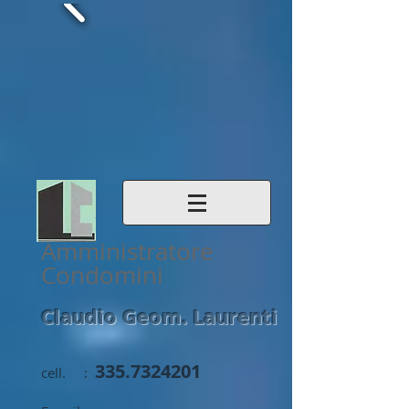
Amministratore
Condomini
Claudio Geom. Laurenti
335.7324201
cell. :