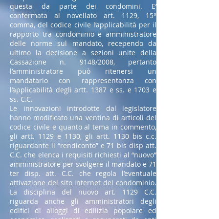
questa da parte dei condomini. E’
confermata al novellato art. 1129, 15°
comma, del codice civile l’applicabilità per il
rapporto tra condominio e amministratore
delle norme sul mandato, recependo da
ultimo la decisione a sezioni unite della
Cassazione n. 9148/2008, pertanto
l’amministratore può ritenersi un
mandatario con rappresentanza con
l’applicabilità degli artt. 1387 e ss. e 1703 e
ss. C.C.
Le innovazioni introdotte dal legislatore
hanno modificato una ventina di articoli del
codice civile e quanto al tema in commento,
gli artt. 1129 e 1130, gli artt. 1130 bis c.c.
riguardante il “rendiconto” e 71 bis disp att.
C.C. che elenca i requisiti richiesti al “nuovo”
amministratore per svolgere il mandato e 71
ter disp. att. C.C. che regola l’eventuale
attivazione del sito internet del condominio.
La disciplina del nuovo art. 1129 C.C.
riguarda anche gli amministratori degli
edifici di alloggi di edilizia popolare ed