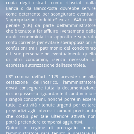
copia degli estratti conto rilasciati dalla
Banca o da BancoPosta dovrebbe servire
come deterrente per scongiurare eventuali
“appropriazioni indebite” ex art. 646 codice
penale (C.P.) da parte dell’amministratore
che è tenuto a far affluire i versamenti delle
quote condominiali su apposito e separato
conto corrente per evitare sovrapposizioni e
confusioni tra il patrimonio del condominio
e il suo personale od eventualmente quello
di altri condomini, «senza necessità di
espressa autorizzazione dell’assemblea.
L'8° comma dell’art. 1129 prevede che alla
cessazione dell’incarico, l’amministratore
dovrà consegnare tutta la documentazione
in suo possesso riguardante il condominio e
i singoli condomini, nonché porre in essere
tutte le attività ritenute urgenti per evitare
pregiudizi agli interessi comuni precisando
che costui per tale ulteriore attività non
potrà pretendere compensi aggiuntivi.
Quindi in regime di prorogatio imperii
l’amministratore sarà tenuto a prestare la