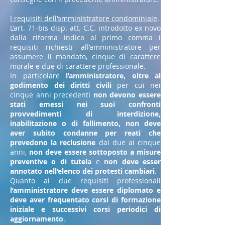
I requisiti dell’amministratore condominiale
.
L’art. 71-bis disp. att. C.C. introdotto ex novo
dalla riforma indica al primo comma i
requisiti richiesti all’amministratore per
assumere il mandato, cinque di carattere
morale e due di carattere professionale.
In particolare
l’amministratore, oltre al
godimento dei diritti civili
per cui nei
cinque anni precedenti
non devono essere
stati emessi nei suoi confronti
provvedimenti di interdizione,
inabilitazione o di fallimento, non deve
aver subito condanne per reati che
prevedono la reclusione
dai due ai cinque
anni,
non deve essere sottoposto a misure
preventive o di tutela
e
non deve esser
annotato nell’elenco dei protesti cambiari
.
Quanto ai due requisiti professionali
l’amministratore deve essere diplomato e
deve aver frequentato corsi di formazione
iniziale e successivi corsi periodici di
aggiornamento
.