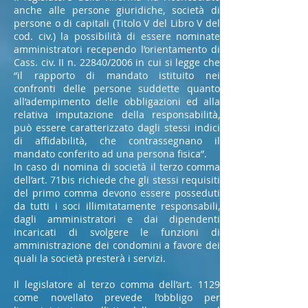
anche alle persone giuridiche, società di
persone o di capitali (Titolo V del Libro V del
cod. civ.) la possibilità di essere nominate
amministratori recependo l’orientamento di
Cass. civ. II n. 22840/2006 in cui si legge che
“il rapporto di mandato istituito nei
confronti delle persone suddette quanto
all’adempimento delle obbligazioni ed alla
relativa imputazione della responsabilità,
può essere caratterizzato dagli stessi indici
di affidabilità, che contrassegnano il
mandato conferito ad una persona fisica”.
In caso di nomina di società il terzo comma
dell’art. 71bis richiede che gli stessi requisiti
del primo comma devono essere posseduti
da tutti i soci illimitatamente responsabili,
dagli amministratori e dai dipendenti
incaricati di svolgere le funzioni di
amministrazione dei condomini a favore dei
quali la società presterà i servizi.
Il legislatore al terzo comma dell’art. 1129
come novellato prevede l’obbligo per