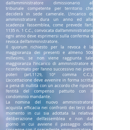
dall’amministratore dimissionario al
tribunale competente per territorio che
deciderà in sede camerale. L’incarico di
amministratore dura un anno ed alla
scadenza l’assemblea, come prevede l’art.
1135 n. 1 C.C., convocata dall’amministratore
ogni anno deve esprimersi sulla conferma o
revoca dell’amministratore.
Il quorum richiesto per la revoca è la
maggioranza dei presenti e almeno 500
millesimi, se non viene raggiunta tale
maggioranza l’incarico di amministratore è
riconfermato per l’anno successivo nei pieni
poteri (art.1129, 10° comma C.C.).
L’accettazione deve avvenire in forma scritta
a pena di nullità con un accordo che riporta
l’entità del compenso pattuito con il
condominio mandante.
La nomina del nuovo amministratore
acquista efficacia nei confronti dei terzi dal
momento in cui sia adottata la relativa
deliberazione dell’assemblea e non dal
giorno in cui avviene il passaggio delle
consegne con il precedente amministratore.