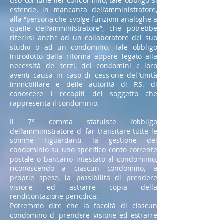
uso comune nel condominio, tale obbligo si
estende, in mancanza dell’amministratore,
alla “persona che svolge funzioni analoghe a
quelle dell’amministratore”, che potrebbe
riferirsi anche ad un collaboratore del suo
studio o ad un condomino. Tale obbligo
introdotto dalla riforma appare legato alla
necessità dei terzi, dei condomini e loro
aventi causa in caso di cessione dell’unità
immobiliare e delle autorità di P.S. di
conoscere i recapiti del soggetto che
rappresenta il condominio.
Il 7° comma statuisce l’obbligo
dell’amministratore di far transitare tutte le
somme riguardanti la gestione del
condominio su uno specifico conto corrente
postale o bancario intestato al condominio,
riconoscendo a ciascun condomino, a
proprie spese, la possibilità di prendere
visione ed astrarre copia della
rendicontazione periodica.
Potremmo dire che la facoltà di ciascun
condomino di prendere visione ed estrarre