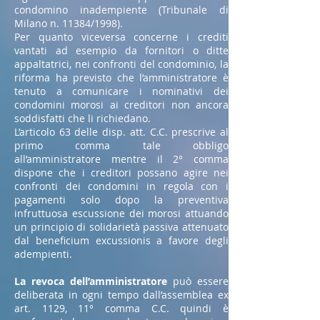
condomino inadempiente (Tribunale di
Milano n. 11384/1998).
Per quanto viceversa concerne i crediti
vantati ad esempio da fornitori o ditte
appaltatrici, nei confronti del condominio, la
riforma ha previsto che l’amministratore è
tenuto a comunicare i nominativi dei
condomini morosi ai creditori non ancora
soddisfatti che li richiedano.
L’articolo 63 delle disp. att. C.C. prescrive al
primo comma tale obbligo
all’amministratore mentre il 2° comma
dispone che i creditori possano agire nei
confronti dei condomini in regola con i
pagamenti solo dopo la preventiva
infruttuosa escussione dei morosi attuando
un principio di solidarietà passiva attenuato
dal beneficium excussionis a favore degli
adempienti.
La
revoca dell’amministratore
può essere
deliberata in ogni tempo dall’assemblea ex
art. 1129, 11° comma C.C. quindi è