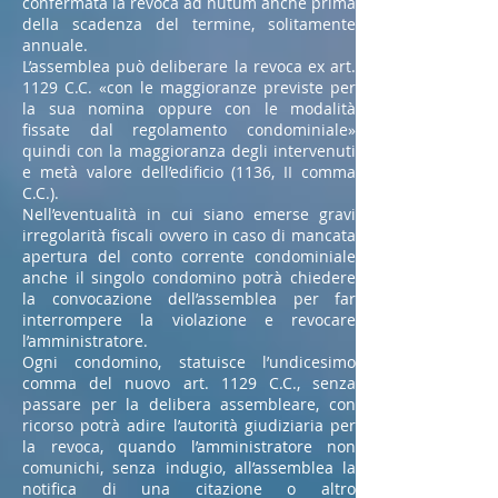
confermata la revoca ad nutum anche prima
della scadenza del termine, solitamente
annuale.
L’assemblea può deliberare la revoca ex art.
1129 C.C. «con le maggioranze previste per
la sua nomina oppure con le modalità
fissate dal regolamento condominiale»
quindi con la maggioranza degli intervenuti
e metà valore dell’edificio (1136, II comma
C.C.).
Nell’eventualità in cui siano emerse gravi
irregolarità fiscali ovvero in caso di mancata
apertura del conto corrente condominiale
anche il singolo condomino potrà chiedere
la convocazione dell’assemblea per far
interrompere la violazione e revocare
l’amministratore.
Ogni condomino, statuisce l’undicesimo
comma del nuovo art. 1129 C.C., senza
passare per la delibera assembleare, con
ricorso potrà adire l’autorità giudiziaria per
la revoca, quando l’amministratore non
comunichi, senza indugio, all’assemblea la
notifica di una citazione o altro